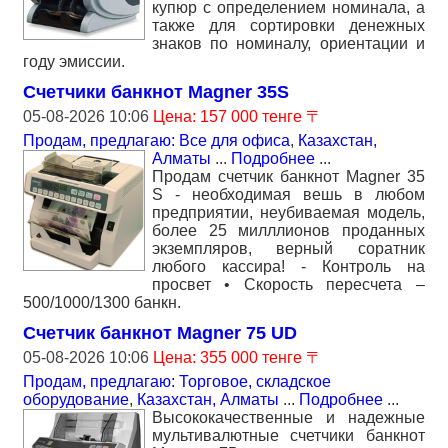
купюр с определением номинала, а
также для сортировки денежных
знаков по номиналу, ориентации и
году эмиссии.
Счетчики банкнот Magner 35S
05-08-2026 10:06
Цена: 157 000 тенге 〒
Продам, предлагаю: Все для офиса
,
Казахстан,
Алматы
...
Подробнее
...
Продам счетчик банкнот Magner 35
S - необходимая вешь в любом
предприятии, неубиваемая модель,
более 25 милллионов проданных
экземпляров, верный соратник
любого кассира! - Контроль на
просвет • Скорость пересчета –
500/1000/1300 банкн.
Счетчик банкнот Magner 75 UD
05-08-2026 10:06
Цена: 355 000 тенге 〒
Продам, предлагаю: Торговое, складское
оборудование
,
Казахстан, Алматы
...
Подробнее
...
Высококачественные и надежные
мультивалютные счетчики банкнот