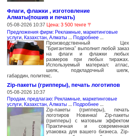
Флаги, флажки , изготовление
Алматы(пошив и печать)
05-08-2026 10:37
Цена: 3 500 тенге 〒
Предложения фирм: Рекламные, маркетинговые
услуги
,
Казахстан, Алматы
...
Подробнее
...
Производственный Цех
"Бригантина" выполнит любой заказ
на флаги и флажки любых
размеров при любых тиражах.
Используемый материал: атлас,
шелк, подкладочный шелк,
габардин, политекс.
Zip-пакеты (грипперы), печать логотипов
05-08-2026 10:37
Продам, предлагаю: Рекламные, маркетинговые
услуги
,
Казахстан, Алматы
...
Подробнее
...
Zip-пакеты (грипперы), печать
логотиров Новинка! Zip-пакеты
(грипперы) с матовым эффектом
Практичная и современная
упаковка для вашего бизнеса. Zip-