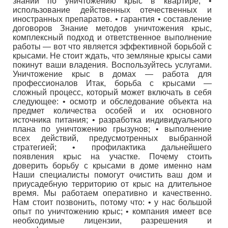
знаний по уничтожению крыс в квартире; •
использование действенных отечественных и
иностранных препаратов. • гарантия • составление
договоров Знание методов уничтожения крыс,
комплексный подход и ответственное выполнение
работы — вот что является эффективной борьбой с
крысами. Не стоит ждать, что земляные крысы сами
покинут ваши владения. Воспользуйтесь услугами.
Уничтожение крыс в домах — работа для
профессионалов Итак, борьба с крысами —
сложный процесс, который может включать в себя
следующее: • осмотр и обследование объекта на
предмет количества особей и их основного
источника питания; • разработка индивидуального
плана по уничтожению грызунов; • выполнение
всех действий, предусмотренных выбранной
стратегией; • профилактика дальнейшего
появления крыс на участке. Почему стоить
доверить борьбу с крысами в доме именно нам
Наши специалисты помогут очистить ваш дом и
приусадебную территорию от крыс на длительное
время. Мы работаем оперативно и качественно.
Нам стоит позвонить, потому что: • у нас большой
опыт по уничтожению крыс; • компания имеет все
необходимые лицензии, разрешения и