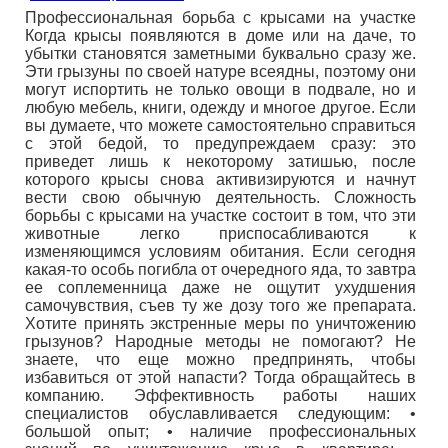
Профессиональная борьба с крысами на участке
Когда крысы появляются в доме или на даче, то
убытки становятся заметными буквально сразу же.
Эти грызуны по своей натуре всеядны, поэтому они
могут испортить не только овощи в подвале, но и
любую мебель, книги, одежду и многое другое. Если
вы думаете, что можете самостоятельно справиться
с этой бедой, то предупреждаем сразу: это
приведет лишь к некоторому затишью, после
которого крысы снова активизируются и начнут
вести свою обычную деятельность. Сложность
борьбы с крысами на участке состоит в том, что эти
животные легко приспосабливаются к
изменяющимся условиям обитания. Если сегодня
какая-то особь погибла от очередного яда, то завтра
ее соплеменница даже не ощутит ухудшения
самочувствия, съев ту же дозу того же препарата.
Хотите принять экстренные меры по уничтожению
грызунов? Народные методы не помогают? Не
знаете, что еще можно предпринять, чтобы
избавиться от этой напасти? Тогда обращайтесь в
компанию. Эффективность работы наших
специалистов обуславливается следующим: •
большой опыт; • наличие профессиональных