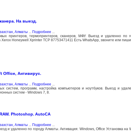
канера. На выезд.
захстан, Алматы
...
Подробнее
...
ковых принтеров, термопринтеров, сканеров, МФУ. Выезд и удаленно по 
Xerox Honeywell Xprinter TCP 87753471411 Есть WhatsApp, звоните или пиши
t Office, Антивирус.
захстан, Алматы
...
Подробнее
...
ых систем, программ, настройка компьютеров и ноутбуков. Выезд и удал
онных систем - Windows 7, 8.
DRAW. Photoshop. AutoCA
захстан, Алматы
...
Подробнее
...
ыезд и удаленно по городу Алматы. Активация: Windows, Office Установка на