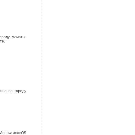
городу Алматы.
те.
енно по городу
 Windows/macOS