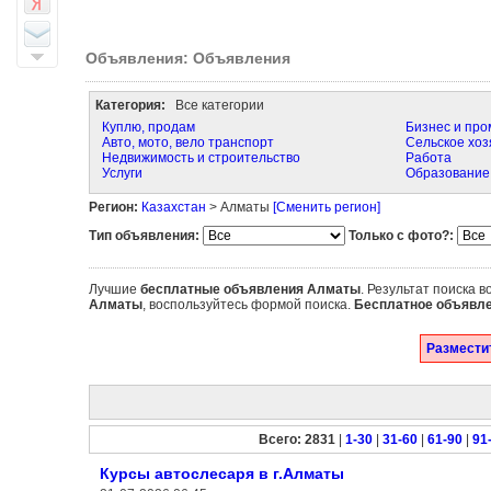
Объявления: Объявления
Категория:
Все категории
Куплю, продам
Бизнес и пр
Авто, мото, вело транспорт
Сельское хоз
Недвижимость и строительство
Работа
Услуги
Образование
Регион:
Казахстан
> Алматы
[Сменить регион]
Тип объявления:
Только с фото?:
Лучшие
бесплатные объявления
Алматы
. Результат поиска в
Алматы
, воспользуйтесь формой поиска.
Бесплатное объявл
Разместит
Всего: 2831
|
1-30
|
31-60
|
61-90
|
91
Курсы автослесаря в г.Алматы