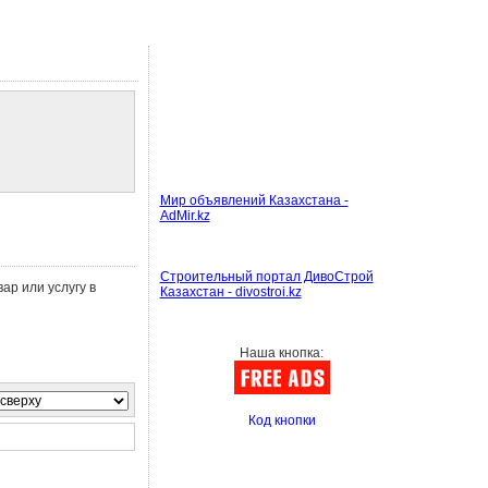
Мир объявлений Казахстана -
AdMir.kz
Строительный портал ДивоСтрой
ар или услугу в
Казахстан - divostroi.kz
Наша кнопка:
Код кнопки