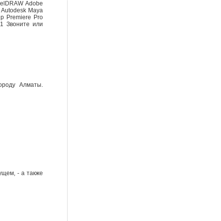
CorelDRAW Adobe
ax Autodesk Maya
Up Premiere Pro
11 Звоните или
ороду Алматы.
щем, - а также