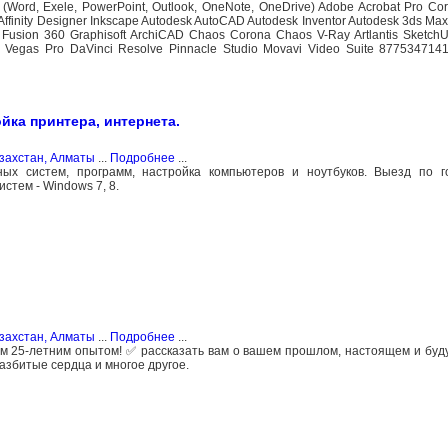
(Word, Exele, PowerPoint, Outlook, OneNote, OneDrive) Adobe Acrobat Pro 
to Affinity Designer Inkscape Autodesk AutoCAD Autodesk Inventor Autodesk 3ds M
k Fusion 360 Graphisoft ArchiCAD Chaos Corona Chaos V-Ray Artlantis Sketch
ro Vegas Pro DaVinci Resolve Pinnacle Studio Movavi Video Suite 877534714
йка принтера, интернета.
захстан, Алматы
...
Подробнее
...
ных систем, программ, настройка компьютеров и ноутбуков. Выезд по г
стем - Windows 7, 8.
захстан, Алматы
...
Подробнее
...
чем 25-летним опытом! ✅ рассказать вам о вашем прошлом, настоящем и буду
азбитые сердца и многое другое.