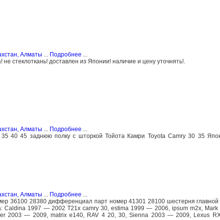
ахстан, Алматы
...
Подробнее
...
 не стеклоткань! доставлен из Японии! наличие и цену уточнять!.
ахстан, Алматы
...
Подробнее
...
35 40 45 заднюю полку с шторкой Тойота Камри Toyota Camry 30 35 Япо
ахстан, Алматы
...
Подробнее
...
омер 36100 28380 дифференциал парт номер 41301 28100 шестерня главной
: Caldina 1997 — 2002 Т21х camry 30, estima 1999 — 2006, ipsum m2x, Mark 
er 2003 — 2009, matrix e140, RAV 4 20, 30, Sienna 2003 — 2009, Lexus RX