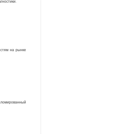
гностики.
остям на рынке
ипломированный