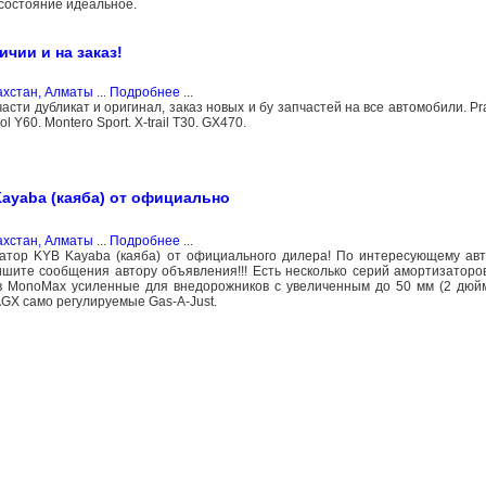
 состояние идеальное.
чии и на заказ!
ахстан, Алматы
...
Подробнее
...
сти дубликат и оригинал, заказ новых и бу запчастей на все автомобили. Pra
ol Y60. Montero Sport. X-trail T30. GX470.
ayaba (каяба) от официально
ахстан, Алматы
...
Подробнее
...
тор KYB Kayaba (каяба) от официального дилера! По интересующему авт
пишите сообщения автору объявления!!! Есть несколько серий амортизатор
в MonoMax усиленные для внедорожников с увеличенным до 50 мм (2 дюй
GX само регулируемые Gas-A-Just.