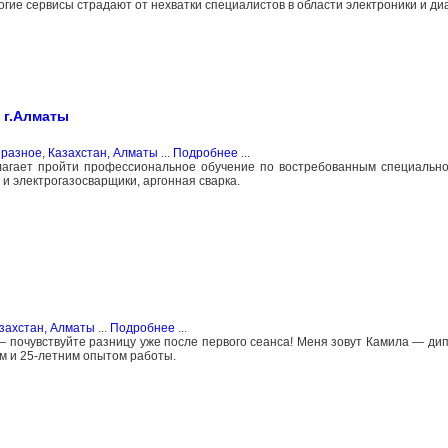
гие сервисы страдают от нехватки специалистов в области электроники и диа
 г.Алматы
 разное
,
Казахстан, Алматы
...
Подробнее
...
длагает пройти профессиональное обучение по востребованным специальн
 и электрогазосварщики, аргонная сварка.
захстан, Алматы
...
Подробнее
...
почувствуйте разницу уже после первого сеанса! Меня зовут Камила — д
м и 25-летним опытом работы.