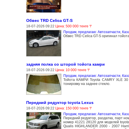
Обвес TRD Celica GT-S
18-07-2026 09:22
Цена: 500 000 тенге 〒
Продам, предлагаю: Автозапчасти
,
Каз
Обвес TRD Celica GT-S оригинал тойота!
задняя полка со шторой тойота камри
18-07-2026 09:22
Цена: 10 000 тенге 〒
Продам, предлагаю: Автозапчасти
,
Каз
Тойота КАМРИ Toyota CAMRY XLE 30 
тонировку на заднее стекло.
Передний редуктор toyota Lexus
18-07-2026 09:22
Цена: 150 000 тенге 〒
Продам, предлагаю: Автозапчасти
,
Каз
Передний редуктор, раздатка, парт н
номер 41221 28120 для моделей toyota
Qualis HIGHLANDER 2000 - 2007 Harri