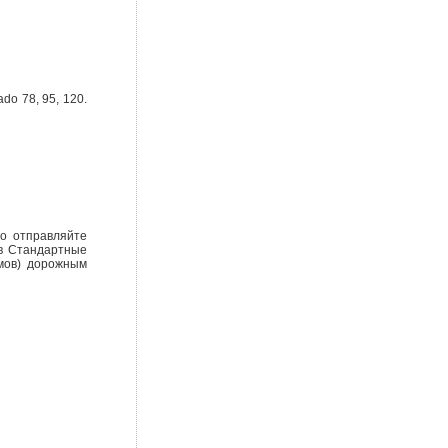
do 78, 95, 120.
о отправляйте
ов Стандартные
мов) дорожным