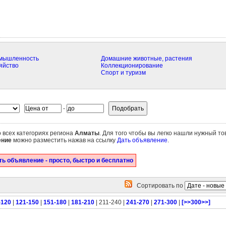
омышленность
Домашние животные, растения
яйство
Коллекционирование
Спорт и туризм
-
о всех категориях региона
Алматы
. Для того чтобы вы легко нашли нужный тов
ение
можно разместить нажав на ссылку
Дать объявление
.
ь объявление - просто, быстро и бесплатно
Сортировать по
-120
|
121-150
|
151-180
|
181-210
| 211-240 |
241-270
|
271-300
|
[>>300>>]