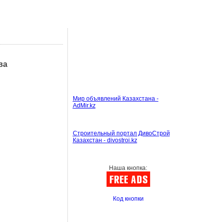
ва
Мир объявлений Казахстана -
AdMir.kz
Строительный портал ДивоСтрой
Казахстан - divostroi.kz
Наша кнопка:
Код кнопки