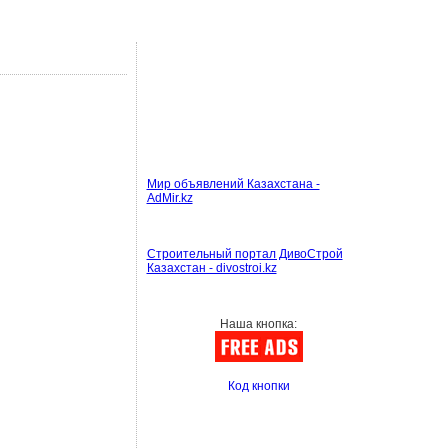
Мир объявлений Казахстана -
AdMir.kz
Строительный портал ДивоСтрой
Казахстан - divostroi.kz
Наша кнопка:
Код кнопки