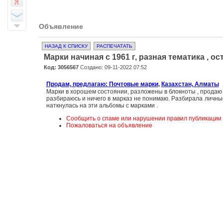
Объявление
НАЗАД К СПИСКУ
РАСПЕЧАТАТЬ
Марки начиная с 1961 г, разная тематика , 
Код: 3056567
Создано: 09-11-2022 07:52
Продам, предлагаю: Почтовые марки
,
Казахстан, Алматы
Марки в хорошем состоянии, разложены в блокноты , продаю 
разбираюсь и ничего в марказ не понимаю. Разбирала личны
наткнулась на эти альбомы с марками .
Сообщить о спаме или нарушении правил публикации
Пожаловаться на объявление