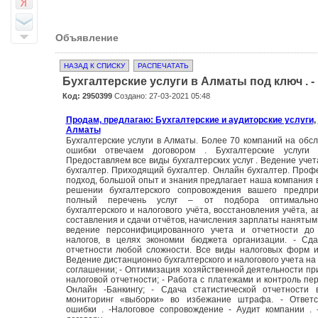
Объявление
НАЗАД К СПИСКУ
РАСПЕЧАТАТЬ
Бухгалтерские услуги в Алматы под ключ . -
Код: 2950399
Создано: 27-03-2021 05:48
Продам, предлагаю: Бухгалтерские и аудиторские услуги
,
Алматы
Бухгалтерские услуги в Алматы. Более 70 компаний на обсл
ошибки отвечаем договором . Бухгалтерские услуги
Предоставляем все виды бухгалтерских услуг . Ведение учет
бухгалтер. Приходящий бухгалтер. Онлайн бухгалтер. Про
подход, большой опыт и знания предлагает наша компания 
решении бухгалтерского сопровождения вашего предпр
полный перечень услуг – от подбора оптимально
бухгалтерского и налогового учёта, восстановления учёта, 
составления и сдачи отчётов, начисления зарплаты нанятым
ведение персонифицированного учета и отчетности до
налогов, в целях экономии бюджета организации. - Сда
отчетности любой сложности. Все виды налоговых форм и
Ведение дистанционно бухгалтерского и налогового учета на
соглашении; - Оптимизация хозяйственной деятельности пр
налоговой отчетности; - Работа с платежами и контроль пе
Онлайн -Банкингу; - Сдача статистической отчетности 
мониторинг «выборки» во избежание штрафа. - Ответс
ошибки . -Налоговое сопровождение - Аудит компании .