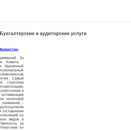
 Бухгалтерские и аудиторские услуги
Казахстан,
уживаний . За
 в Алматы .
а . Удаленный
фессиональный
в комплексном
иятия. Самый
й стратегии
автоматизации,
 работникам и
 оптимизации
ча налоговой
 заявлений; -
 долгосрочном
и составлении
речислений по
всех видов и
твенность за
 -Работаем по