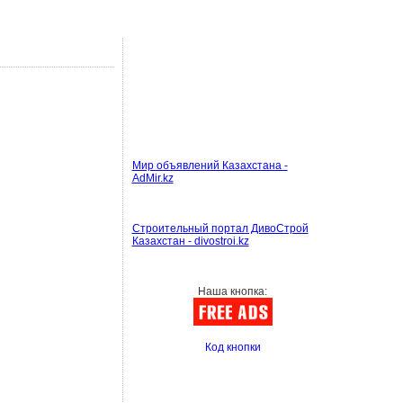
Мир объявлений Казахстана -
AdMir.kz
Строительный портал ДивоСтрой
Казахстан - divostroi.kz
Наша кнопка:
Код кнопки