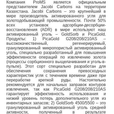
Компания ProMS является официальным
представителем Jacobi Carbons на территории
Казахстана. Jacobi Carbons – это крупнейший в
мире производитель активированного угля для
золотодобывающей промышленности. Почти 50%
всех установок адсорбции-десорбции-
восстановления (ADR) в мире используют наш
активированный уголь – GoldSorb и PicaGold.
Продукты: 1) PicaGold G208/208/210AS –
высококачественный, регенерируемый,
гранулированный микропористый активированный
уголь, специально разработанный для повышения
эффективности операций по извлечению золота
(процессы сорбционного выщелачивания и уголь-в-
пульпе). Этот сорт специально разработан для
обеспечения сохранения превосходных
характеристик угля с течением времени даже при
переработке крепкой руды. Настоятельно
рекомендуется для начальных заправок контуров
извлечения, так как PicaGold G208/208/210AS
гарантирует эффективность использования и
низкий уровень потерь дополнительного угля из
инвентарных запасов; 2) GoldSorb 4500/5500 – это
гранулированный активированный уголь средней
активности, полученный в результате