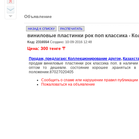
Объявление
НАЗАД К СПИСКУ
РАСПЕЧАТАТЬ
виниловые пластинки рок поп классика - К
Код: 2316554
Создано: 10-09-2016 12:48
Цена: 300 тенге 〒
Продам, предлагаю: Коллекционирование другое
,
Казахст
продам виниловые пластинки рок классика поп. в наличии
оптом то дешевле. состояние хорошее .храняться в 
положении.87027020405
Сообщить о спаме или нарушении правил публикации
Пожаловаться на объявление