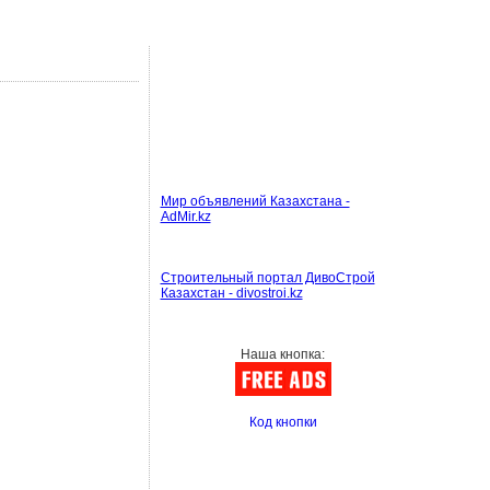
Мир объявлений Казахстана -
AdMir.kz
Строительный портал ДивоСтрой
Казахстан - divostroi.kz
Наша кнопка:
Код кнопки