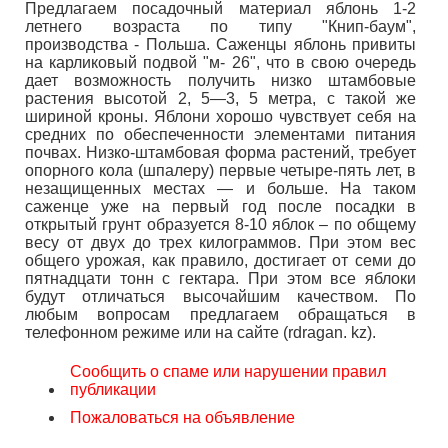
Предлагаем посадочный материал яблонь 1-2
летнего возраста по типу "Книп-баум",
производства - Польша. Саженцы яблонь привиты
на карликовый подвой "м- 26", что в свою очередь
дает возможность получить низко штамбовые
растения высотой 2, 5—3, 5 метра, с такой же
шириной кроны. Яблони хорошо чувствует себя на
средних по обеспеченности элементами питания
почвах. Низко-штамбовая форма растений, требует
опорного кола (шпалеру) первые четыре-пять лет, в
незащищенных местах — и больше. На таком
саженце уже на первый год после посадки в
открытый грунт образуется 8-10 яблок – по общему
весу от двух до трех килограммов. При этом вес
общего урожая, как правило, достигает от семи до
пятнадцати тонн с гектара. При этом все яблоки
будут отличаться высочайшим качеством. По
любым вопросам предлагаем обращаться в
телефонном режиме или на сайте (rdragan. kz).
Сообщить о спаме или нарушении правил
публикации
Пожаловаться на объявление