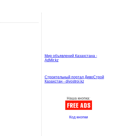
Мир объявлений Казахстана -
AdMir.kz
Строительный портал ДивоСтрой
Казахстан - divostroi.kz
Наша кнопка:
Код кнопки