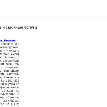
е и сыскные услуги
ан, Алматы
 образовано в
оммерцбанка,
ости и охране
омпания имеет
 г. Алматы. В
х охранников,
занности. Мы
х компаний,
из крупнейших
кой Системы
ар Секьюрити
О № 13014835
анных услуг на
офессионалов,
ных задач по
ридических и
аны объектов,
я ТОО «Кайсар
ера на рынке