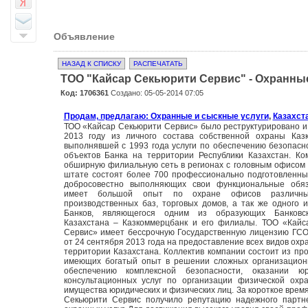
Объявление
НАЗАД К СПИСКУ
РАСПЕЧАТАТЬ
ТОО "Кайсар Секьюрити Сервис" - Охранны
Код: 1706361
Создано: 05-05-2014 07:05
Продам, предлагаю: Охранные и сыскные услуги
,
Казахст
ТОО «Кайсар Секьюрити Сервис» было реструктурировано и
2013 году из личного состава собственной охраны Казк
выполнявшей с 1993 года услуги по обеспечению безопасн
объектов Банка на территории Республики Казахстан. К
обширную филиальную сеть в регионах с головным офисом в
штате состоят более 700 профессионально подготовленны
добросовестно выполняющих свои функциональные обя
имеет большой опыт по охране офисов различны
производственных баз, торговых домов, а так же одного 
Банков, являющегося одним из образующих Банковс
Казахстана – Казкоммерцбанк и его филиалы. ТОО «Кайс
Сервис» имеет бессрочную Государственную лицензию ГС
от 24 сентября 2013 года на предоставление всех видов охр
территории Казахстана. Коллектив компании состоит из пр
имеющих богатый опыт в решении сложных организацион
обеспечению комплексной безопасности, оказании ю
консультационных услуг по организации физической охр
имущества юридических и физических лиц. За короткое врем
Секьюрити Сервис получило репутацию надежного партн