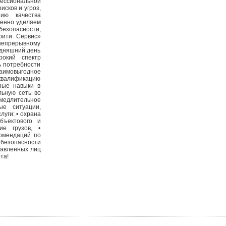
фессиональной
исков и угроз,
ию качества
бенно уделяем
езопасности,
рити Сервис»
непрерывному
одняшний день
рокий спектр
ь потребности
аимовыгодное
 квалификацию
ные навыки в
льную сеть во
медлительное
ые ситуации,
уги: • охрана
бъектового и
ие грузов, •
комендаций по
 безопасности
тавленных лиц
та!