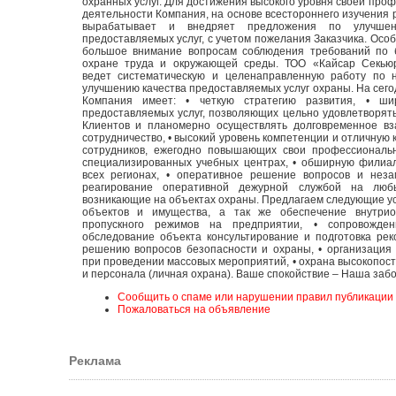
охранных услуг. Для достижения высокого уровня своей про
деятельности Компания, на основе всестороннего изучения р
вырабатывает и внедряет предложения по улучшен
предоставляемых услуг, с учетом пожелания Заказчика. Осо
большое внимание вопросам соблюдения требований по б
охране труда и окружающей среды. ТОО «Кайсар Секью
ведет систематическую и целенаправленную работу по 
улучшению качества предоставляемых услуг охраны. На сег
Компания имеет: • четкую стратегию развития, • ши
предоставляемых услуг, позволяющих цельно удовлетворят
Клиентов и планомерно осуществлять долговременное вз
сотрудничество, • высокий уровень компетенции и отличную
сотрудников, ежегодно повышающих свои профессиональ
специализированных учебных центрах, • обширную филиа
всех регионах, • оперативное решение вопросов и неза
реагирование оперативной дежурной службой на люб
возникающие на объектах охраны. Предлагаем следующие усл
объектов и имущества, а так же обеспечение внутрио
пропускного режимов на предприятии, • сопровожден
обследование объекта консультирование и подготовка ре
решению вопросов безопасности и охраны, • организация
при проведении массовых мероприятий, • охрана высокопос
и персонала (личная охрана). Ваше спокойствие – Наша забо
Сообщить о спаме или нарушении правил публикации
Пожаловаться на объявление
Реклама